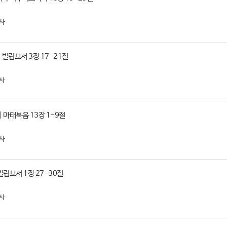
사
 빌립보서 3장 17-21절
사
| 마태복음 13장 1-9절
사
 빌립보서 1장 27-30절
사