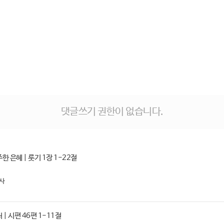
댓글쓰기 권한이 없습니다.
 은혜 | 룻기 1장 1-22절
사
| 시편 46편 1-11절