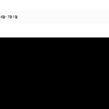
4절- 7장 1절