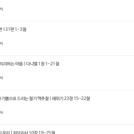
사
편 131편 1-3절
사
의지하는 마음 | 다니엘 1장 1-21절
사
기쁨으로 드리는 절기 맥추절 | 레위기 23장 15-22절
사
우리 | 히브리서 10장 19-25절