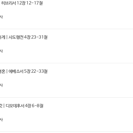
 히브리서 12장 12-17절
사
 | 사도행전 4장 23-31절
사
 | 에베소서 5장 22-33절
사
 | 디모데후서 4장 6-8절
사