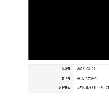
설교일
2026-03-01
설교자
윤성민 담임목사
성경말씀
고린도후서 6장 14절- 7