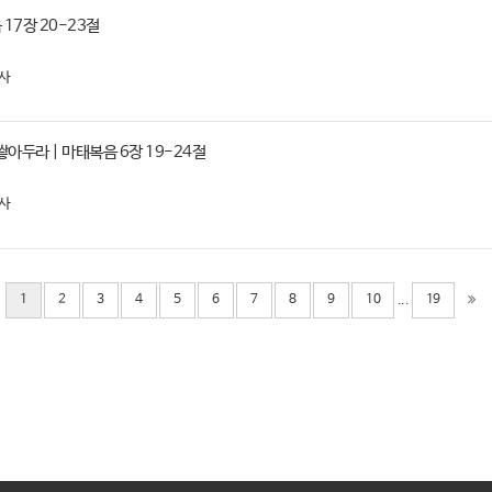
 17장 20-23절
사
아두라 | 마태복음 6장 19-24절
사
...
1
2
3
4
5
6
7
8
9
10
19