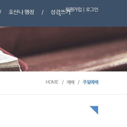
회원가입
|
로그인
호산나 행정
성경쓰기
/
/
HOME
/
예배
/
주일예배