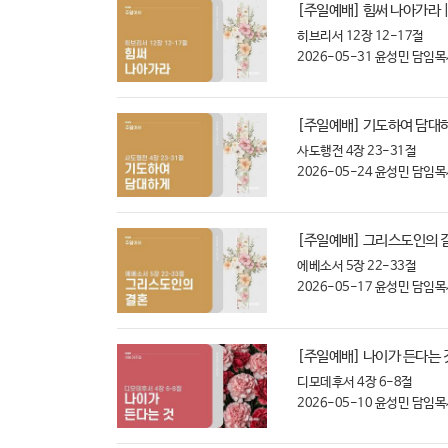
[주일예배] 힘써 나아가라 |
히브리서 12장 12-17절
2026-05-31
윤성민 담임목
[주일예배] 기도하여 담대하게
사도행전 4장 23-31절
2026-05-24
윤성민 담임목
[주일예배] 그리스도인의 결혼
에베소서 5장 22-33절
2026-05-17
윤성민 담임목
[주일예배] 나이가 든다는 것
디모데후서 4장 6-8절
2026-05-10
윤성민 담임목