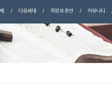
배
다음세대
목양과 훈련
커뮤니티
/
/
/