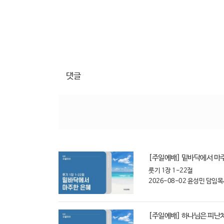
댓글
[주일예배] 밑바닥에서 마주한
룻기 1장 1-22절
2026-08-02
윤성민 담임목
[주일예배] 하나님은 피난처 