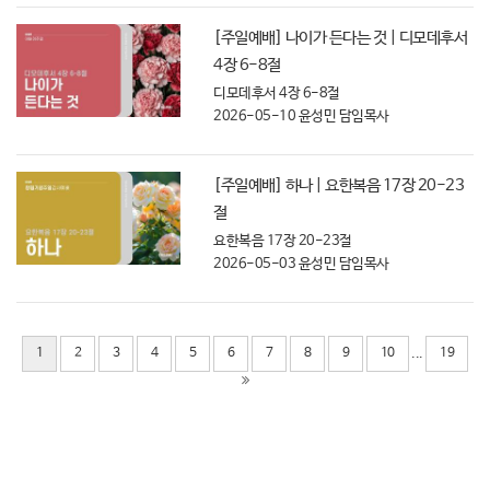
[주일예배] 나이가 든다는 것 | 디모데후서
4장 6-8절
디모데후서 4장 6-8절
2026-05-10
윤성민 담임목사
[주일예배] 하나 | 요한복음 17장 20-23
절
요한복음 17장 20-23절
2026-05-03
윤성민 담임목사
...
1
2
3
4
5
6
7
8
9
10
19