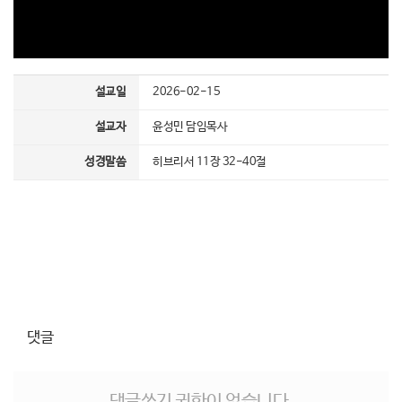
설교일
2026-02-15
설교자
윤성민 담임목사
성경말씀
히브리서 11장 32-40절
댓글
댓글쓰기 권한이 없습니다.