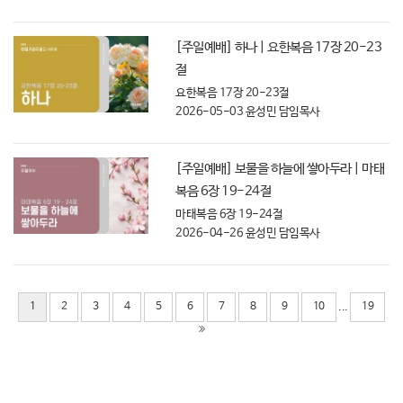
[주일예배] 하나 | 요한복음 17장 20-23
절
요한복음 17장 20-23절
2026-05-03
윤성민 담임목사
[주일예배] 보물을 하늘에 쌓아두라 | 마태
복음 6장 19-24절
마태복음 6장 19-24절
2026-04-26
윤성민 담임목사
...
1
2
3
4
5
6
7
8
9
10
19