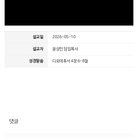
설교일
2026-05-10
설교자
윤성민 담임목사
성경말씀
디모데후서 4장 6-8절
댓글