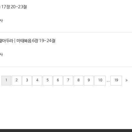
 17장 20-23절
사
아두라 | 마태복음 6장 19-24절
사
...
1
2
3
4
5
6
7
8
9
10
19