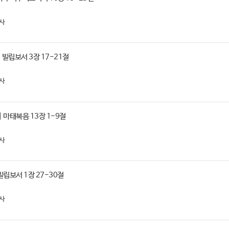
사
 빌립보서 3장 17-21절
사
| 마태복음 13장 1-9절
사
 빌립보서 1장 27-30절
사