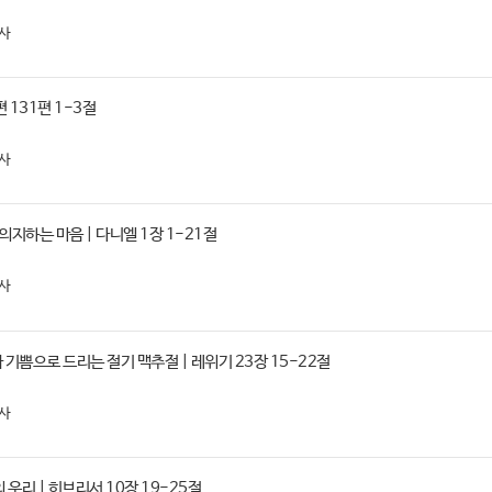
사
편 131편 1-3절
사
의지하는 마음 | 다니엘 1장 1-21절
사
기쁨으로 드리는 절기 맥추절 | 레위기 23장 15-22절
사
우리 | 히브리서 10장 19-25절