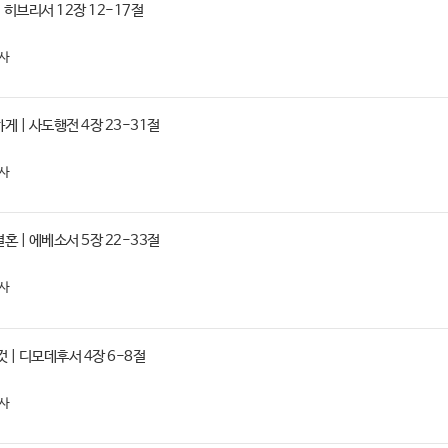
 히브리서 12장 12-17절
사
 | 사도행전 4장 23-31절
사
 | 에베소서 5장 22-33절
사
 | 디모데후서 4장 6-8절
사