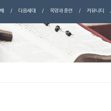
배
다음세대
목양과 훈련
커뮤니티
/
/
/