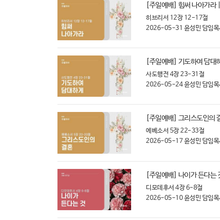
[주일예배] 힘써 나아가라 |
히브리서 12장 12-17절
2026-05-31
윤성민 담임목
[주일예배] 기도하여 담대하게
사도행전 4장 23-31절
2026-05-24
윤성민 담임목
[주일예배] 그리스도인의 결혼
에베소서 5장 22-33절
2026-05-17
윤성민 담임목
[주일예배] 나이가 든다는 것
디모데후서 4장 6-8절
2026-05-10
윤성민 담임목