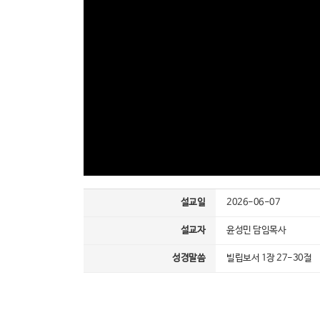
설교일
2026-06-07
설교자
윤성민 담임목사
성경말씀
빌립보서 1장 27-30절