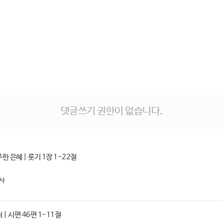
댓글쓰기 권한이 없습니다.
 은혜 | 룻기 1장 1-22절
사
| 시편 46편 1-11절