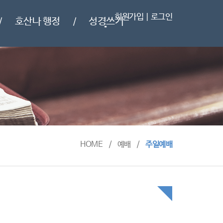
회원가입
|
로그인
호산나 행정
성경쓰기
/
/
HOME
/
예배
/
주일예배