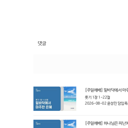
댓글
[주일예배] 밑바닥에서 마주한
룻기 1장 1-22절
2026-08-02
윤성민 담임목
[주일예배] 하나님은 피난처 