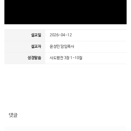
설교일
2026-04-12
설교자
윤성민 담임목사
성경말씀
사도행전 3장 1-10절
댓글