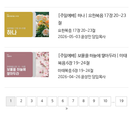
[주일예배] 하나 | 요한복음 17장 20-23
절
요한복음 17장 20-23절
2026-05-03
윤성민 담임목사
[주일예배] 보물을 하늘에 쌓아두라 | 마태
복음 6장 19-24절
마태복음 6장 19-24절
2026-04-26
윤성민 담임목사
...
1
2
3
4
5
6
7
8
9
10
19